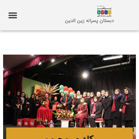
دبستان پسرانه زین الدین