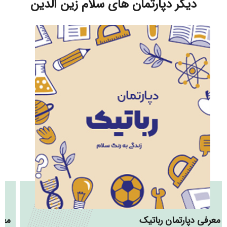
دیگر دپارتمان های سلام زین الدین
معرفی دپارتمان رباتیک
معر